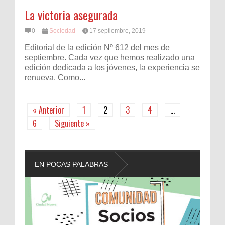
La victoria asegurada
0
Sociedad
17 septiembre, 2019
Editorial de la edición Nº 612 del mes de
septiembre. Cada vez que hemos realizado una
edición dedicada a los jóvenes, la experiencia se
renueva. Como...
« Anterior
1
2
3
4
…
6
Siguiente »
EN POCAS PALABRAS
L