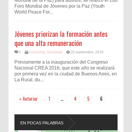
Mundial de la Paz) para adultos, se realizó el 2do
Foro Mundial de Jóvenes por la Paz (Youth
World Peace For...
Jóvenes priorizan la formación antes
que una alta remuneración
0
Economía
,
Sociedad
20 septiembre, 2016
Previamente a la inauguración del Congreso
Nacional CREA 2016, que este año se realizará
por primera vez en la ciudad de Buenos Aires, en
La Rural, du...
« Anterior
1
…
4
5
6
EN POCAS PALABRAS
L