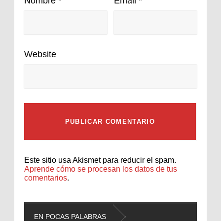
Nombre
*
Email
*
Website
Este sitio usa Akismet para reducir el spam.
Aprende cómo se procesan los datos de tus
comentarios
.
EN POCAS PALABRAS
L