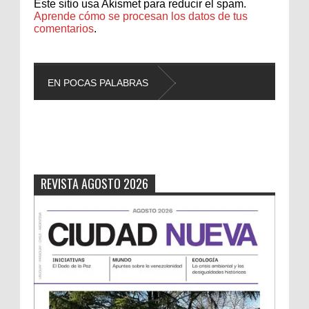
Este sitio usa Akismet para reducir el spam.
Aprende cómo se procesan los datos de tus
comentarios
.
EN POCAS PALABRAS
L
REVISTA AGOSTO 2026