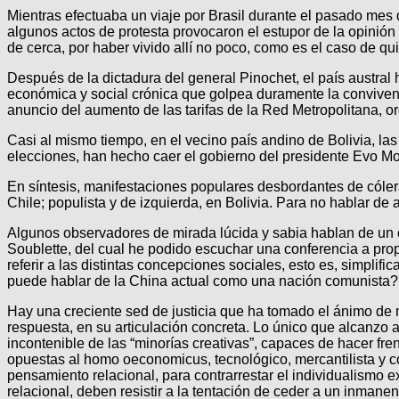
Mientras efectuaba un viaje por Brasil durante el pasado mes 
algunos actos de protesta provocaron el estupor de la opinió
de cerca, por haber vivido allí no poco, como es el caso de qu
Después de la dictadura del general Pinochet, el país austral 
económica y social crónica que golpea duramente la convivenc
anuncio del aumento de las tarifas de la Red Metropolitana, orgu
Casi al mismo tiempo, en el vecino país andino de Bolivia, las
elecciones, han hecho caer el gobierno del presidente Evo Mo
En síntesis, manifestaciones populares desbordantes de cóler
Chile; populista y de izquierda, en Bolivia. Para no hablar d
Algunos observadores de mirada lúcida y sabia hablan de un c
Soublette, del cual he podido escuchar una conferencia a propó
referir a las distintas concepciones sociales, esto es, simplif
puede hablar de la China actual como una nación comunista?
Hay una creciente sed de justicia que ha tomado el ánimo de 
respuesta, en su articulación concreta. Lo único que alcanzo 
incontenible de las “minorías creativas”, capaces de hacer fre
opuestas al homo oeconomicus, tecnológico, mercantilista y c
pensamiento relacional, para contrarrestar el individualism
relacional, deben resistir a la tentación de ceder a un inman