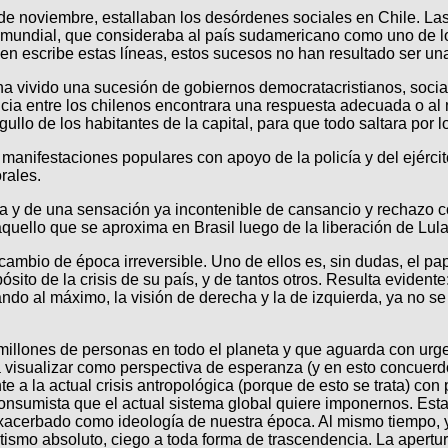
de noviembre, estallaban los desórdenes sociales en Chile. Las
n mundial, que consideraba al país sudamericano como uno de l
ien escribe estas líneas, estos sucesos no han resultado ser un
ha vivido una sucesión de gobiernos democratacristianos, social
ia entre los chilenos encontrara una respuesta adecuada o al m
llo de los habitantes de la capital, para que todo saltara por lo
 manifestaciones populares con apoyo de la policía y del ejérci
rales.
a y de una sensación ya incontenible de cansancio y rechazo co
e aquello que se aproxima en Brasil luego de la liberación de Lu
ambio de época irreversible. Uno de ellos es, sin dudas, el pa
sito de la crisis de su país, y de tantos otros. Resulta eviden
icando al máximo, la visión de derecha y la de izquierda, ya no 
millones de personas en todo el planeta y que aguarda con urge
a visualizar como perspectiva de esperanza (y en esto concuerdo
nte a la actual crisis antropológica (porque de esto se trata) c
onsumista que el actual sistema global quiere imponernos. Esta
o exacerbado como ideología de nuestra época. Al mismo tiempo
entismo absoluto, ciego a toda forma de trascendencia. La aper