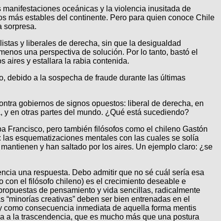
 manifestaciones oceánicas y la violencia inusitada de
os más estables del continente. Pero para quien conoce Chile
a sorpresa.
istas y liberales de derecha, sin que la desigualdad
enos una perspectiva de solución. Por lo tanto, bastó el
s aires y estallara la rabia contenida.
to, debido a la sospecha de fraude durante las últimas
ntra gobiernos de signos opuestos: liberal de derecha, en
la, y en otras partes del mundo. ¿Qué está sucediendo?
pa Francisco, pero también filósofos como el chileno Gastón
te: las esquematizaciones mentales con las cuales se solía
se mantienen y han saltado por los aires. Un ejemplo claro: ¿se
ncia una respuesta. Debo admitir que no sé cuál sería esa
 con el filósofo chileno) es el crecimiento deseable e
on propuestas de pensamiento y vida sencillas, radicalmente
s “minorías creativas” deben ser bien entrenadas en el
, y como consecuencia inmediata de aquella forma mentis
tura a la trascendencia, que es mucho más que una postura