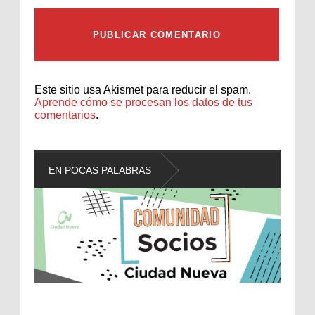
Este sitio usa Akismet para reducir el spam.
Aprende cómo se procesan los datos de tus
comentarios
.
EN POCAS PALABRAS
L