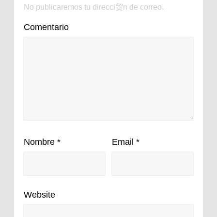
No publicaremos tu direcci贸n de correo.
Comentario
Nombre
*
Email
*
Website