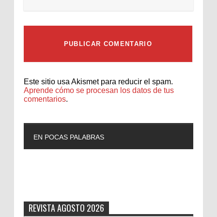
Este sitio usa Akismet para reducir el spam.
Aprende cómo se procesan los datos de tus
comentarios
.
EN POCAS PALABRAS
L
REVISTA AGOSTO 2026