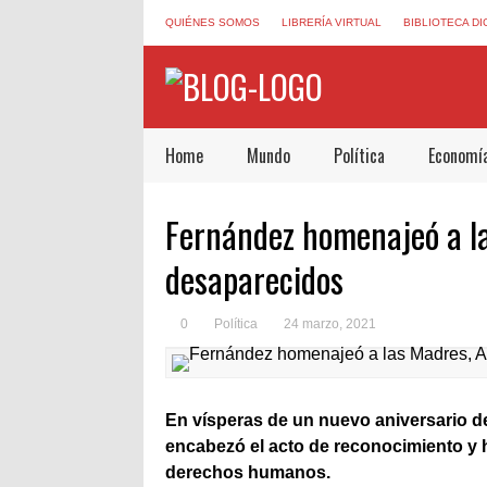
QUIÉNES SOMOS
LIBRERÍA VIRTUAL
BIBLIOTECA DI
Home
Mundo
Política
Economí
Fernández homenajeó a la
desaparecidos
0
Política
24 marzo, 2021
En vísperas de un nuevo aniversario del 
encabezó el acto de reconocimiento y 
derechos humanos.