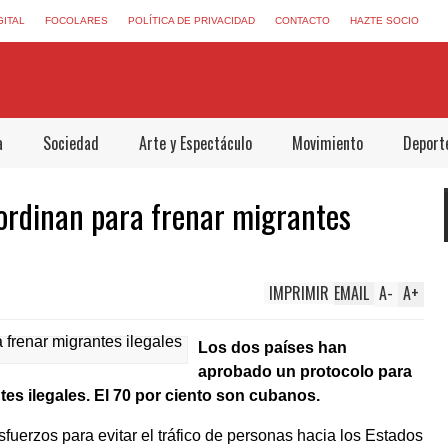
GITAL
FOCOLARES
POLÍTICA DE PRIVACIDAD
CONTACTO
HAZTE SOCIO
a
Sociedad
Arte y Espectáculo
Movimiento
Deport
ordinan para frenar migrantes
IMPRIMIR
EMAIL
A
-
A
+
Los dos países han
aprobado un protocolo para
tes ilegales. El 70 por ciento son cubanos.
uerzos para evitar el tráfico de personas hacia los Estados