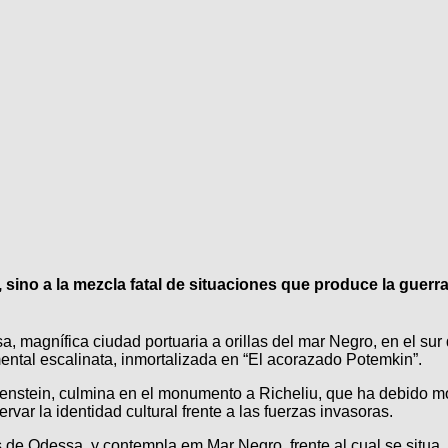
ino a la mezcla fatal de situaciones que produce la guerra
magnífica ciudad portuaria a orillas del mar Negro, en el sur 
ental escalinata, inmortalizada en “El acorazado Potemkin”.
senstein, culmina en el monumento a Richeliu, que ha debido mo
ar la identidad cultural frente a las fuerzas invasoras.
s de Odessa, y contempla em Mar Negro, frente al cual se situa.