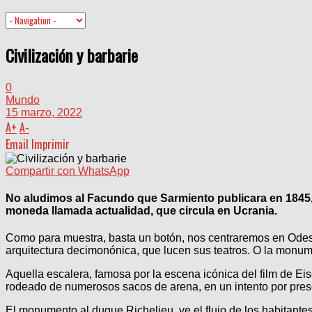
Civilización y barbarie
0
Mundo
15 marzo, 2022
A
+
A
-
Email
Imprimir
Compartir con WhatsApp
No aludimos al Facundo que Sarmiento publicara en 1845, s
moneda llamada actualidad, que circula en Ucrania.
Como para muestra, basta un botón, nos centraremos en Odesa, 
arquitectura decimonónica, que lucen sus teatros. O la monum
Aquella escalera, famosa por la escena icónica del film de Ei
rodeado de numerosos sacos de arena, en un intento por preserv
El monumento al duque Richelieu, ve el flujo de los habitante