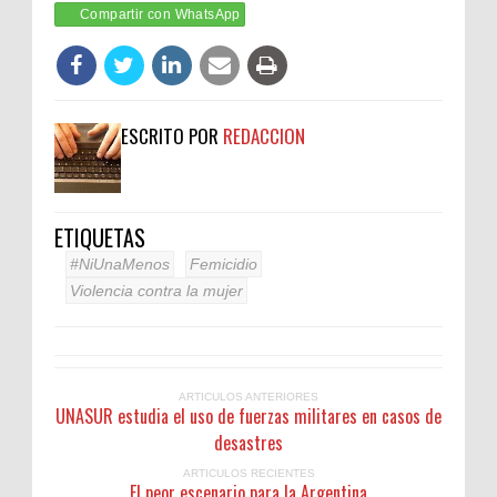
Compartir con WhatsApp
ESCRITO POR
REDACCION
ETIQUETAS
#NiUnaMenos
Femicidio
Violencia contra la mujer
ARTICULOS ANTERIORES
UNASUR estudia el uso de fuerzas militares en casos de
desastres
ARTICULOS RECIENTES
El peor escenario para la Argentina