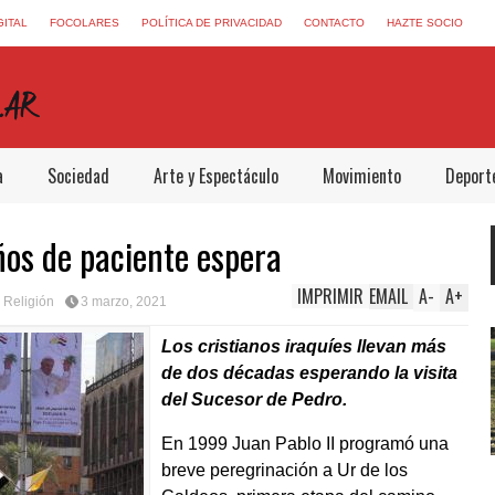
GITAL
FOCOLARES
POLÍTICA DE PRIVACIDAD
CONTACTO
HAZTE SOCIO
a
Sociedad
Arte y Espectáculo
Movimiento
Deport
ños de paciente espera
IMPRIMIR
EMAIL
A
-
A
+
y Religión
3 marzo, 2021
Los cristianos iraquíes llevan más
de dos décadas esperando la visita
del Sucesor de Pedro.
En 1999 Juan Pablo II programó una
breve peregrinación a Ur de los