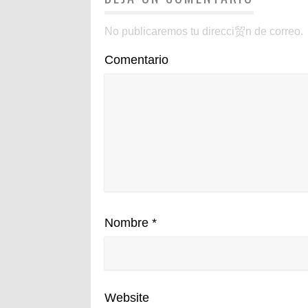
No publicaremos tu direcci贸n de correo.
Comentario
Nombre
*
Website