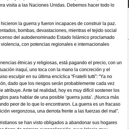
mera visita a las Naciones Unidas. Debemos hacer todo lo
icieron la guerra y fueron incapaces de construir la paz.
tentados, bombas, devastaciones, mientras el tejido social
 ascenso del autodenominado Estado Islámico proclamado
 violencia, con potencias regionales e internacionales
enencias étnicas y religiosas, está pagando el precio, con un
tuación iraquí, uno toca con la mano la concreción y el
o esculpir en su última encíclica “Fratelli tutti”: “Ya no
ón, dado que los riesgos serán probablemente cada vez
e atribuye. Ante tal realidad, hoy es muy difícil sostener los
iglos para hablar de una posible ‘guerra justa’. ¡Nunca más
ndo peor de lo que lo encontraron. La guerra es un fracaso
ición vergonzosa, una derrota frente a las fuerzas del mal”.
cristianos se han visto obligados a abandonar sus hogares