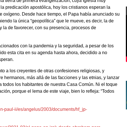
na tierra de primera evangelización, cuya Iglesia muy
la predicación apostólica, hoy los cristianos esperan la
e oxígeno. Desde hace tiempo, el Papa había anunciado su
uiendo la única “geopolítica” que le mueve, es decir, la de
 y la de favorecer, con su presencia, procesos de
lacionados con la pandemia y la seguridad, a pesar de los
ido esta cita en su agenda hasta ahora, decidido a no
esperan.
to a los creyentes de otras confesiones religiosas, y
re hermanos, más allá de las facciones y las etnias, y lanzar
 todos los habitantes de nuestra Casa Común. Ni el toque
ción, porque el lema de este viaje, bien lo refleja: “Todos
hn-paul-ii/es/angelus/2003/documents/hf_jp-