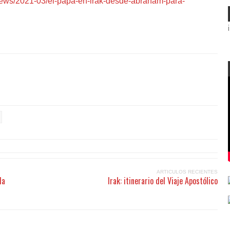
news/2021-03/el-papa-en-irak-desde-abraham-para-
ARTICULOS RECIENTES
la
Irak: itinerario del Viaje Apostólico