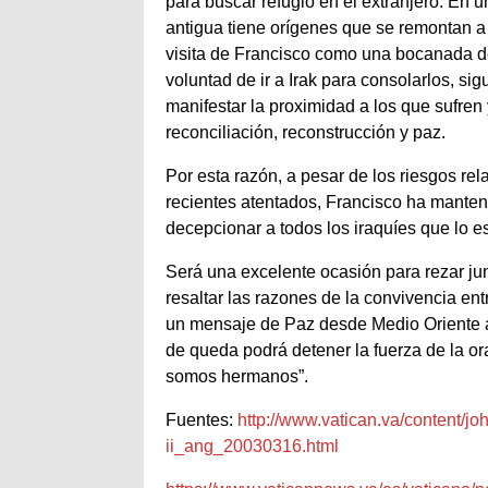
para buscar refugio en el extranjero. En u
antigua tiene orígenes que se remontan a 
visita de Francisco como una bocanada d
voluntad de ir a Irak para consolarlos, sig
manifestar la proximidad a los que sufren
reconciliación, reconstrucción y paz.
Por esta razón, a pesar de los riesgos re
recientes atentados, Francisco ha manten
decepcionar a todos los iraquíes que lo 
Será una excelente ocasión para rezar jun
resaltar las razones de la convivencia ent
un mensaje de Paz desde Medio Oriente a
de queda podrá detener la fuerza de la ora
somos hermanos”.
Fuentes:
http://www.vatican.va/content/jo
ii_ang_20030316.html