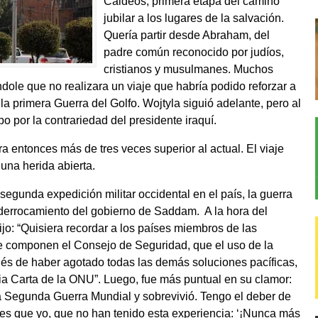
Caldeos, primera etapa del camino
jubilar a los lugares de la salvación.
Quería partir desde Abraham, del
padre común reconocido por judíos,
cristianos y musulmanes. Muchos
ndole que no realizara un viaje que habría podido reforzar a
a primera Guerra del Golfo. Wojtyla siguió adelante, pero al
bo por la contrariedad del presidente iraquí.
a entonces más de tres veces superior al actual. El viaje
una herida abierta.
 segunda expedición militar occidental en el país, la guerra
derrocamiento del gobierno de Saddam. A la hora del
jo: “Quisiera recordar a los países miembros de las
ue componen el Consejo de Seguridad, que el uso de la
pués de haber agotado todas las demás soluciones pacíficas,
ia Carta de la ONU”. Luego, fue más puntual en su clamor:
a Segunda Guerra Mundial y sobrevivió. Tengo el deber de
nes que yo, que no han tenido esta experiencia: ‘¡Nunca más