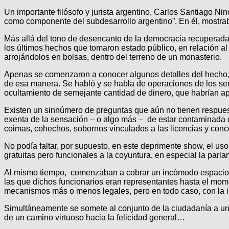
Un importante filósofo y jurista argentino, Carlos Santiago Nino
como componente del subdesarrollo argentino”. En él, mostrab
Más allá del tono de desencanto de la democracia recuperada po
los últimos hechos que tomaron estado público, en relación al 
arrojándolos en bolsas, dentro del terreno de un monasterio.
Apenas se comenzaron a conocer algunos detalles del hecho, su
de esa manera. Se habló y se habla de operaciones de los ser
ocultamiento de semejante cantidad de dinero, que habrían
Existen un sinnúmero de preguntas que aún no tienen respuesta
exenta de la sensación – o algo más – de estar contaminada co
coimas, cohechos, sobornos vinculados a las licencias y conc
No podía faltar, por supuesto, en este deprimente show, el uso
gratuitas pero funcionales a la coyuntura, en especial la par
Al mismo tiempo, comenzaban a cobrar un incómodo espacio en 
las que dichos funcionarios eran representantes hasta el mom
mecanismos más o menos legales, pero en todo caso, con la im
Simultáneamente se somete al conjunto de la ciudadanía a un 
de un camino virtuoso hacia la felicidad general…