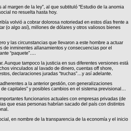
s al margen de la ley”, al que subtituló “Estudio de la anomia
cial no resuelta hasta hoy.
ibía volvió a cobrar dolorosa notoriedad en estos días frente a
r (o algo así), millones de dólares y otros valiosos bienes
ro y las circunstancias que llevaron a este hombre a actuar
as de inminentes allanamientos y consecuencias por el
jante “paquete”….
. Aunque tampoco la justicia en sus diferentes versiones está
hos vinculados al lavado de dinero, cuentas off shore,
stos, declaraciones juradas “truchas”…y así adelante.
 adherentes a la anterior gestión, con generalizaciones
” de capitales” y posibles cambios en el sistema previsional…
importantes funcionarios actuales con empresas privadas (de
rias que esas personas habrían sacado del país con distintos
nal.
ial, en nombre de la transparencia de la economía y el inicio