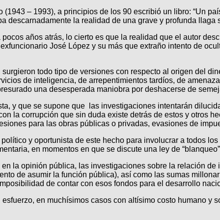
 (1943 – 1993), a principios de los 90 escribió un libro: “Un paí
a descarnadamente la realidad de una grave y profunda llaga so
cos años atrás, lo cierto es que la realidad que el autor descr
exfuncionario José López y su más que extraño intento de oculta
rgieron todo tipo de versiones con respecto al origen del dine
vicios de inteligencia, de arrepentimientos tardíos, de amenaz
 apresurado una desesperada maniobra por deshacerse de seme
, y que se supone que las investigaciones intentarán dilucidar
n la corrupción que sin duda existe detrás de estos y otros hec
esiones para las obras públicas o privadas, evasiones de impue
 político y oportunista de este hecho para involucrar a todos los
lamentaria, en momentos en que se discute una ley de “blanqueo
la opinión pública, las investigaciones sobre la relación de 
ento de asumir la función pública), así como las sumas millona
posibilidad de contar con esos fondos para el desarrollo nacio
esfuerzo, en muchísimos casos con altísimo costo humano y soc