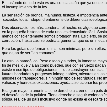
El trasfondo de todo esto es una constatación que ya desde la
el incumplimiento de la ley.
La sensación de bronca, malhumor, tristeza, e impotencia ante 
sociedad toda, independientemente de diferencias ideológicas,
Dos observaciones más: condenar el hecho, es algo que corre
en la pequeña historia de cada uno, es demasiado fácil. Sosla
menos conscientemente somos protagonistas. Es cierto, se pod
corrupción. Hasta casi se podría argumentar que es un mecan
Pero las gotas que forman el mar son mínimas, pero sin ellas,
que dejan de ser “tan comunes”.
Lo otro: lo paradójico. Pese a todo y a todos, la inmensa mayo
fin de mes, que viajan como pueden, que con esfuerzo pagan 
existe n ese tipo de obligaciones – , que construyen con sac
futuras bondades y progresos inimaginables, mientras en las me
millones de trabajadores, sin ningún tipo de escrúpulos. No i
valiosas y honrosas excepciones, ayuda a solucionar los pro
Esa gran mayoría anónima tiene derecho a creer en un país do
el descrédito de la política. Tiene derecho a seguir teniendo fe
sólida, real de un país inclusivo donde no exista el descarte soc