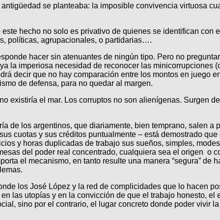
 antigüedad se planteaba: la imposible convivencia virtuosa cua
este hecho no solo es privativo de quienes se identifican con el
 políticas, agrupacionales, o partidarias….
sponde hacer sin atenuantes de ningún tipo. Pero no preguntar
ya la imperiosa necesidad de reconocer las minicorrupciones (o
rá decir que no hay comparación entre los montos en juego en 
ismo de defensa, para no quedar al margen.
 no existiría el mar. Los corruptos no son alienígenas. Surgen
ría de los argentinos, que diariamente, bien temprano, salen a p
sus cuotas y sus créditos puntualmente – está demostrado que 
rificios y horas duplicadas de trabajo sus sueños, simples, mo
sas del poder real concentrado, cualquiera sea el origen o colo
mporta el mecanismo, en tanto resulte una manera “segura” de hac
blemas.
nde los José López y la red de complicidades que lo hacen pos
 en las utopías y en la convicción de que el trabajo honesto, el e
ial, sino por el contrario, el lugar concreto donde poder vivir la