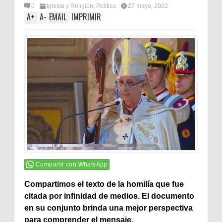
0
Iglesia y Religión
,
Política
27 mayo, 2022
A
+
A
-
EMAIL
IMPRIMIR
Compartir con WhatsApp
Compartimos el texto de la homilía que fue
citada por infinidad de medios. El documento
en su conjunto brinda una mejor perspectiva
para comprender el mensaje.