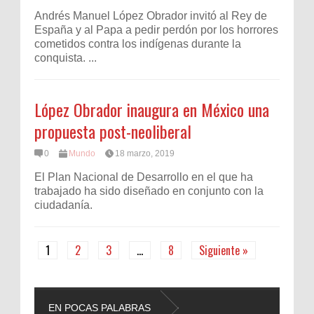
Andrés Manuel López Obrador invitó al Rey de
España y al Papa a pedir perdón por los horrores
cometidos contra los indígenas durante la
conquista. ...
López Obrador inaugura en México una
propuesta post-neoliberal
0
Mundo
18 marzo, 2019
El Plan Nacional de Desarrollo en el que ha
trabajado ha sido diseñado en conjunto con la
ciudadanía.
1
2
3
…
8
Siguiente »
EN POCAS PALABRAS
L