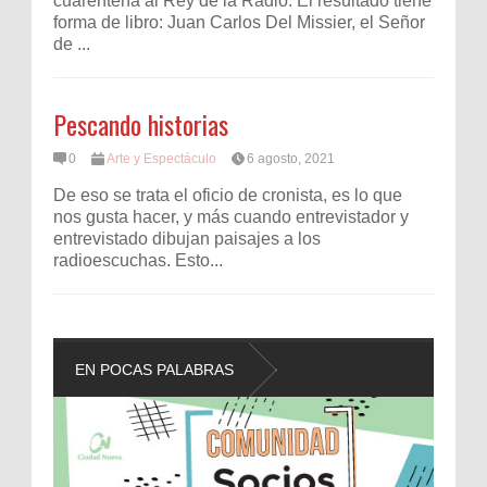
cuarentena al Rey de la Radio. El resultado tiene
forma de libro: Juan Carlos Del Missier, el Señor
de ...
Pescando historias
0
Arte y Espectáculo
6 agosto, 2021
De eso se trata el oficio de cronista, es lo que
nos gusta hacer, y más cuando entrevistador y
entrevistado dibujan paisajes a los
radioescuchas. Esto...
EN POCAS PALABRAS
L