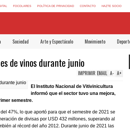
GITAL
FOCOLARES
POLÍTICA DE PRIVACIDAD
CONTACTO
HAZTE SOCIO
a
Sociedad
Arte y Espectáculo
Movimiento
Deport
es de vinos durante junio
IMPRIMIR
EMAIL
A
-
A
+
El Instituto Nacional de Vitivinicultura
informó que el sector tuvo una mejora,
rimer semestre.
del 47%, lo que aportó para que el semestre de 2021 se
eneración de divisas por USD 432 millones, superando al
bién al récord del año 2012. Durante junio de 2021 las