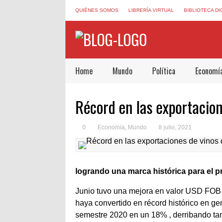
QUIÉNES SOMOS
LIBRERÍA VIRTUAL
BIBLIOTECA DI
Home
Mundo
Política
Economí
Récord en las exportacion
0
Economía
,
Mundo
8 julio, 2021
logrando una marca histórica para el p
Junio tuvo una mejora en valor USD FOB 
haya convertido en récord histórico en g
semestre 2020 en un 18% , derribando tam