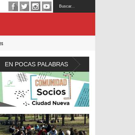
es
EN POCAS PALABRAS
León XIV visitará U