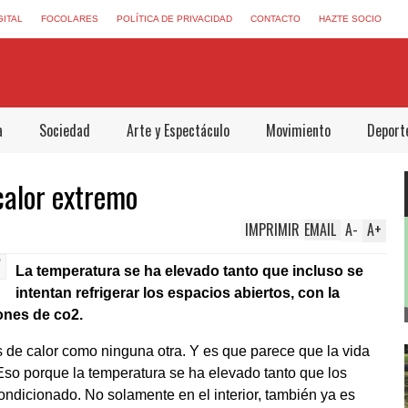
GITAL
FOCOLARES
POLÍTICA DE PRIVACIDAD
CONTACTO
HAZTE SOCIO
a
Sociedad
Arte y Espectáculo
Movimiento
Deport
calor extremo
IMPRIMIR
EMAIL
A
-
A
+
La temperatura se ha elevado tanto que incluso se
intentan refrigerar los espacios abiertos, con la
ones de co2.
s de calor como ninguna otra. Y es que parece que la vida
. Eso porque la temperatura se ha elevado tanto que los
condicionado. No solamente en el interior, también ya es