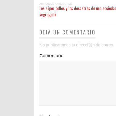
ARTICULOS ANTERIORES
Los súper pollos y los desastres de una socieda
segregada
DEJA UN COMENTARIO
No publicaremos tu direcci贸n de correo.
Comentario