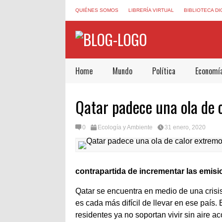
QUIÉNES SOMOS
LIBRERÍA VIRTUAL
BIBLIOTECA DI
Home
Mundo
Política
Economí
Qatar padece una ola de 
0
Ecología y Ambiente
31 enero, 2020
contrapartida de incrementar las emisi
Qatar se encuentra en medio de una crisi
es cada más difícil de llevar en ese país
residentes ya no soportan vivir sin aire a