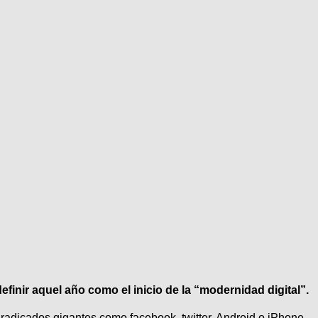
efinir aquel año como el inicio de la “modernidad digital”.
radicados gigantes como facebook, twitter, Android o iPhone.