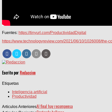
Fuentes:
https://tinyurl.com/ProductividadDigital
https://www.technologyreview.com/2021/06/10/1026008/the-co
Escrito por
Redaccion
Etiquetas
Inteligencia artificial
Productividad
Al final hay recompensa
Articulos Anteriores