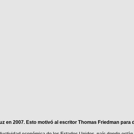
 luz en 2007. Esto motivó al escritor Thomas Friedman para d
oductividad económica de los Estados Unidos, país donde están 