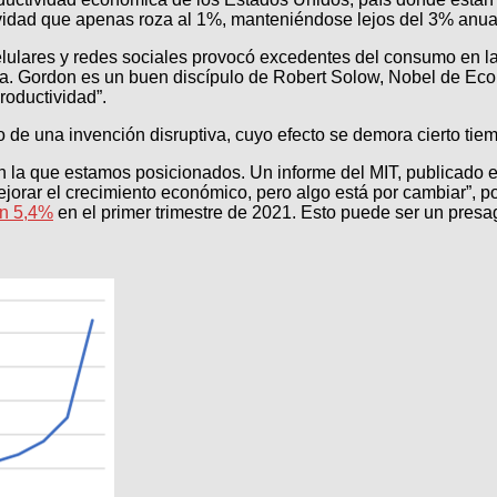
ividad que apenas roza al 1%, manteniéndose lejos del 3% anua
ulares y redes sociales provocó excedentes del consumo en la vi
ogía. Gordon es un buen discípulo de Robert Solow, Nobel de Ec
roductividad”.
o de una invención disruptiva, cuyo efecto se demora cierto ti
 la que estamos posicionados. Un informe del MIT, publicado en ju
orar el crecimiento económico, pero algo está por cambiar”, por
n 5,4%
en el primer trimestre de 2021. Esto puede ser un presagi