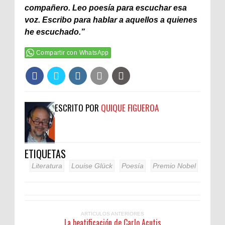
compañero. Leo poesía para escuchar esa
voz. Escribo para hablar a aquellos a quienes
he escuchado.”
Compartir con WhatsApp
ESCRITO POR
QUIQUE FIGUEROA
ETIQUETAS
Literatura
Louise Glück
Poesía
Premio Nobel
ARTICULOS ANTERIORES
La beatificación de Carlo Acutis