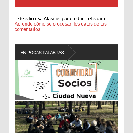
Este sitio usa Akismet para reducir el spam.
Aprende cómo se procesan los datos de tus
comentarios
.
EN POCAS PALABRAS
L