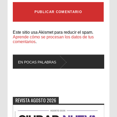
Este sitio usa Akismet para reducir el spam.
Aprende cómo se procesan los datos de tus
comentarios
.
EN POCAS PALABRAS
L
REVISTA AGOSTO 2026