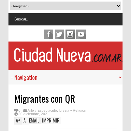
Migrantes con QR
0
Arte y Espectáculo
,
Iglesia y Religión
30 diciembre, 2021
A
+
A
-
EMAIL
IMPRIMIR