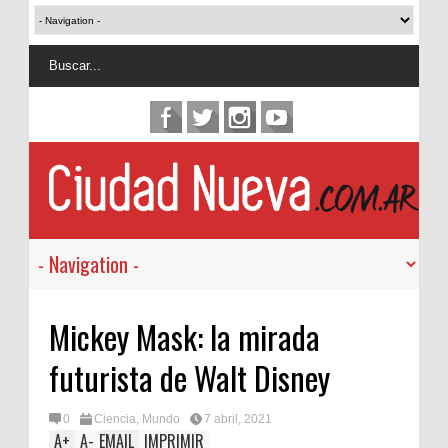
Mickey Mask: la mirada
futurista de Walt Disney
0
Ciencia
,
Mundo
7 abril, 2021
A
+
A
-
EMAIL
IMPRIMIR