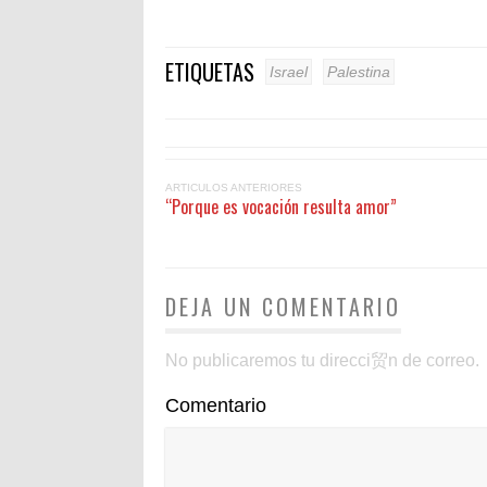
ETIQUETAS
Israel
Palestina
ARTICULOS ANTERIORES
“Porque es vocación resulta amor”
DEJA UN COMENTARIO
No publicaremos tu direcci贸n de correo.
Comentario