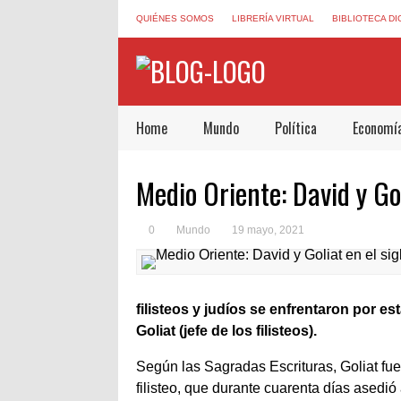
QUIÉNES SOMOS
LIBRERÍA VIRTUAL
BIBLIOTECA DI
Home
Mundo
Política
Economí
Medio Oriente: David y Gol
0
Mundo
19 mayo, 2021
filisteos y judíos se enfrentaron por es
Goliat (jefe de los filisteos).
Según las Sagradas Escrituras, Goliat fue
filisteo, que durante cuarenta días asedió a