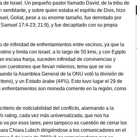
ia de Israel. Un pequeño pastor llamado David, de la tribu de
n semblante, y sobre quien estaba el espíritu de Dios, hizo
amuel, Goliat, pese a su enorme tamaño, fue derrotado por
 Samuel 17:4-23; 21:9), y fue decapitado con su propia
o de infinidad de enfrentamientos entre vecinos, ya que la
stino y limita con Israel, a lo largo de 50 kms, y con Egipto
tan escasa franja, suceden infinidad de convivencias y
on cuestiones que llevan milenios, tema que se vio
cuando la Asamblea General de la ONU votó la división de
itorio), y un Estado árabe (44%). Esto tuvo lugar el 29 de
os enfrentamientos son moneda corriente en la región, como
iterio de noticiabilidad del conflicto, alarmando a la
/o rating, cada vez más universalizada, que nos ha
va por esos lares, pero tampoco es cuestión de cerrar los
esara Chiara Lubich dirigiéndose a los comunicadores en el