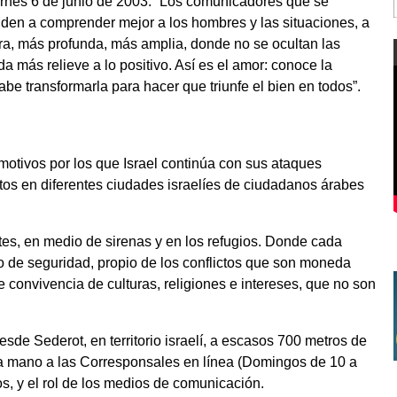
ernes 6 de junio de 2003: “Los comunicadores que se
nden a comprender mejor a los hombres y las situaciones, a
a, más profunda, más amplia, donde no se ocultan las
a más relieve a lo positivo. Así es el amor: conoce la
e transformarla para hacer que triunfe el bien en todos”.
tivos por los que Israel continúa con sus ataques
os en diferentes ciudades israelíes de ciudadanos árabes
etes, en medio de sirenas y en los refugios. Donde cada
 de seguridad, propio de los conflictos que son moneda
e convivencia de culturas, religiones e intereses, que no son
sde Sederot, en territorio israelí, a escasos 700 metros de
era mano a las Corresponsales en línea (Domingos de 10 a
s, y el rol de los medios de comunicación.