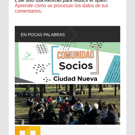
Este sitio usa Akismet para reducir el spam.
Aprende cómo se procesan los datos de tus
comentarios
.
EN POCAS PALABRAS
L