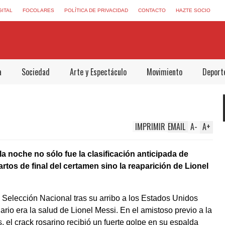
GITAL
FOCOLARES
POLÍTICA DE PRIVACIDAD
CONTACTO
HAZTE SOCIO
a
Sociedad
Arte y Espectáculo
Movimiento
Deport
IMPRIMIR
EMAIL
A
-
A
+
la noche no sólo fue la clasificación anticipada de
rtos de final del certamen sino la reaparición de Lionel
Selección Nacional tras su arribo a los Estados Unidos
rio era la salud de Lionel Messi. En el amistoso previo a la
, el crack rosarino recibió un fuerte golpe en su espalda