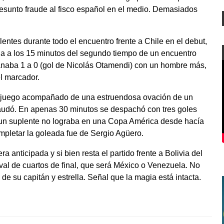
 presunto fraude al fisco español en el medio. Demasiados
ntes durante todo el encuentro frente a Chile en el debut,
ha a los 15 minutos del segundo tiempo de un encuentro
anaba 1 a 0 (gol de Nicolás Otamendi) con un hombre más,
l marcador.
e juego acompañado de una estruendosa ovación de un
raudó. En apenas 30 minutos se despachó con tres goles
ue un suplente no lograba en una Copa América desde hacía
mpletar la goleada fue de Sergio Agüero.
a anticipada y si bien resta el partido frente a Bolivia del
ival de cuartos de final, que será México o Venezuela. No
n de su capitán y estrella. Señal que la magia está intacta.