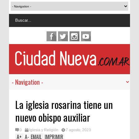
La iglesia rosarina tiene un
nuevo obispo auxiliar
0
Iglesia y Religión
7 agosto, 2023
A
+
A
-
EMAIL
IMPRIMIR