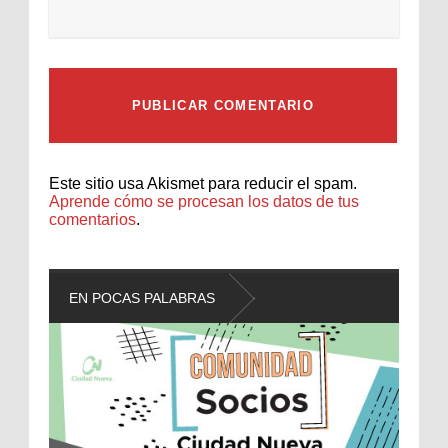
Este sitio usa Akismet para reducir el spam.
Aprende cómo se procesan los datos de tus
comentarios
.
EN POCAS PALABRAS
L