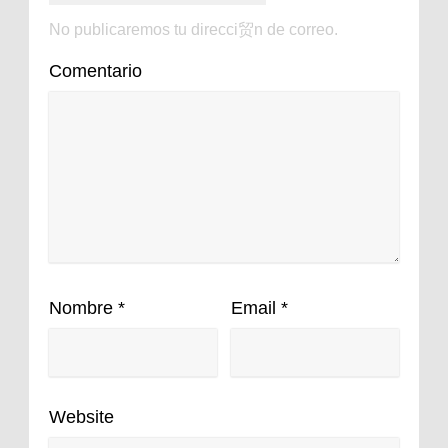
No publicaremos tu direcci贸n de correo.
Comentario
Nombre
*
Email
*
Website