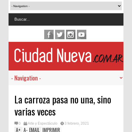
La carroza pasa no una, sino
varias veces
0
Arte y Espectáculo
3 febrero, 2021
A
+
A
-
EMAIL
IMPRIMIR