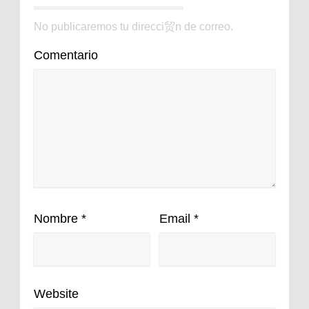
No publicaremos tu direcci贸n de correo.
Comentario
Nombre
*
Email
*
Website