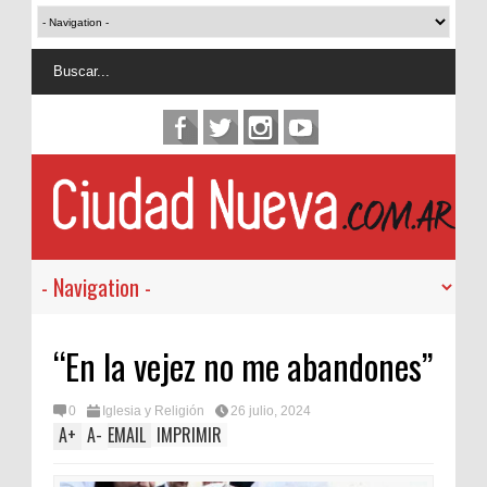
“En la vejez no me abandones”
0
Iglesia y Religión
26 julio, 2024
A
+
A
-
EMAIL
IMPRIMIR