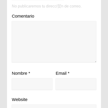
No publicaremos tu direcci贸n de correo.
Comentario
Nombre
*
Email
*
Website