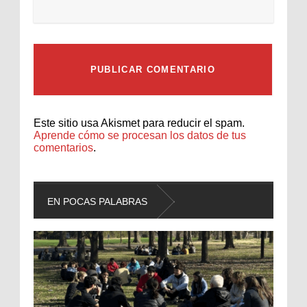
Este sitio usa Akismet para reducir el spam.
Aprende cómo se procesan los datos de tus
comentarios
.
EN POCAS PALABRAS
L