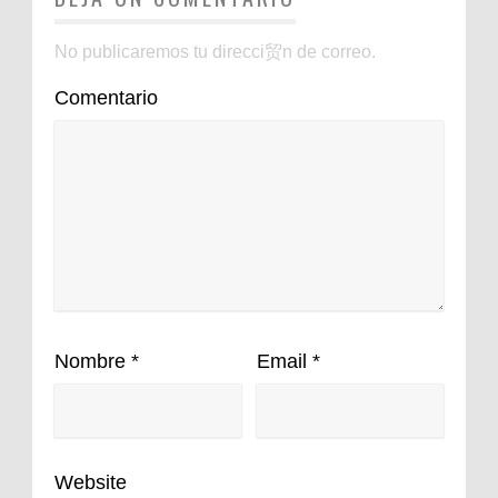
No publicaremos tu direcci贸n de correo.
Comentario
Nombre
*
Email
*
Website