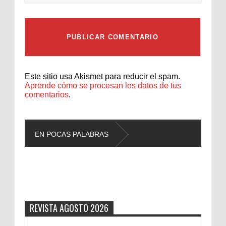
Este sitio usa Akismet para reducir el spam.
Aprende cómo se procesan los datos de tus
comentarios
.
EN POCAS PALABRAS
L
REVISTA AGOSTO 2026