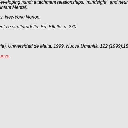
 developing mind: attachment relationships, ‘mindsight’, and neu
Infant Mental).
ps. NewYork: Norton.
nto e strutturadella. Ed. Effatta, p. 270.
logía), Universidad de Malta, 1999, Nuova Umanità, 122 (1999):18
Nueva
.