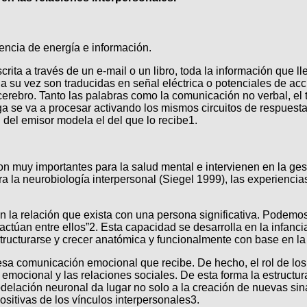
rencia de energía e información.
crita a través de un e-mail o un libro, toda la información que
a su vez son traducidas en señal eléctrica o potenciales de ac
erebro. Tanto las palabras como la comunicación no verbal, el 
ga se va a procesar activando los mismos circuitos de respuesta
del emisor modela el del que lo recibe1.
n muy importantes para la salud mental e intervienen en la gest
a neurobiología interpersonal (Siegel 1999), las experiencias
 la relación que exista con una persona significativa. Podemos 
ractúan entre ellos”2. Esta capacidad se desarrolla en la infanc
estructurarse y crecer anatómica y funcionalmente con base en la
sa comunicación emocional que recibe. De hecho, el rol de los 
emocional y las relaciones sociales. De esta forma la estructura
odelación neuronal da lugar no solo a la creación de nuevas s
sitivas de los vínculos interpersonales3.