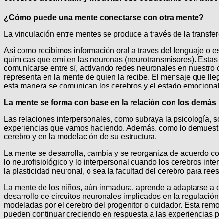
¿Cómo puede una mente conectarse con otra mente?
La vinculación entre mentes se produce a través de la transfe
Así como recibimos información oral a través del lenguaje o es
químicas que emiten las neuronas (neurotransmisores). Estas 
comunicarse entre sí, activando redes neuronales en nuestro c
representa en la mente de quien la recibe. El mensaje que lle
esta manera se comunican los cerebros y el estado emocional 
La mente se forma con base en la relación con los demás
Las relaciones interpersonales, como subraya la psicología, so
experiencias que vamos haciendo. Además, como lo demuestra l
cerebro y en la modelación de su estructura.
La mente se desarrolla, cambia y se reorganiza de acuerdo con
lo neurofisiológico y lo interpersonal cuando los cerebros inte
la plasticidad neuronal, o sea la facultad del cerebro para re
La mente de los niños, aún inmadura, aprende a adaptarse a e
desarrollo de circuitos neuronales implicados en la regulación 
modeladas por el cerebro del progenitor o cuidador. Esta rem
pueden continuar creciendo en respuesta a las experiencias po