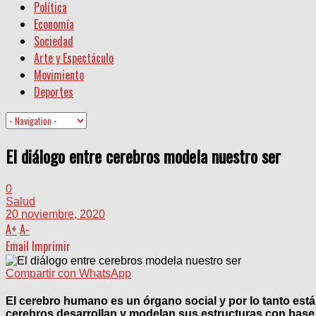
Política
Economía
Sociedad
Arte y Espectáculo
Movimiento
Deportes
El diálogo entre cerebros modela nuestro ser
0
Salud
20 noviembre, 2020
A
+
A
-
Email
Imprimir
Compartir con WhatsApp
El cerebro humano es un órgano social y por lo tanto est
cerebros desarrollan y modelan sus estructuras con base 