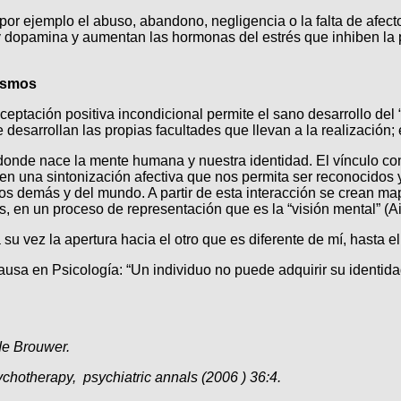
 por ejemplo el abuso, abandono, negligencia o la falta de afecto
dopamina y aumentan las hormonas del estrés que inhiben la pl
mismos
eptación positiva incondicional permite el sano desarrollo del “
desarrollan las propias facultades que llevan a la realización; 
 donde nace la mente humana y nuestra identidad. El vínculo 
una sintonización afectiva que nos permita ser reconocidos y 
os demás y del mundo. A partir de esta interacción se crean m
, en un proceso de representación que es la “visión mental” (Ai
su vez la apertura hacia el otro que es diferente de mí, hasta 
usa en Psicología: “Un individuo no puede adquirir su identida
de Brouwer.
ychotherapy, psychiatric annals (2006 ) 36:4.