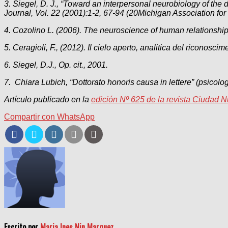
3. Siegel, D. J., “Toward an interpersonal neurobiology of the
Journal, Vol. 22 (2001):1-2, 67-94 (20Michigan Association for 
4. Cozolino L. (2006). The neuroscience of human relationshi
5. Ceragioli, F., (2012). Il cielo aperto, analitica del riconoscime
6. Siegel, D.J., Op. cit., 2001.
7. Chiara Lubich, “Dottorato honoris causa in lettere” (psico
Artículo publicado en la
edición Nº 625 de la revista Ciudad 
Compartir con WhatsApp
Escrito por
Maria Ines Nin Marquez