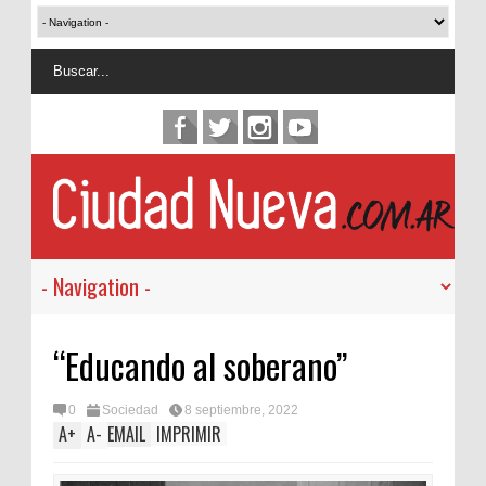
“Educando al soberano”
0
Sociedad
8 septiembre, 2022
A
+
A
-
EMAIL
IMPRIMIR