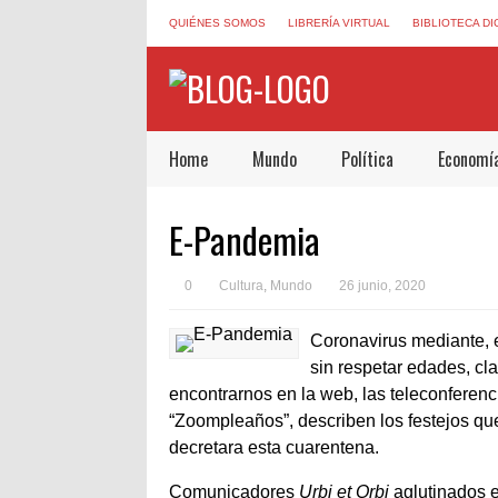
QUIÉNES SOMOS
LIBRERÍA VIRTUAL
BIBLIOTECA DI
Home
Mundo
Política
Economí
E-Pandemia
0
Cultura
,
Mundo
26 junio, 2020
Coronavirus mediante, el
sin respetar edades, cl
encontrarnos en la web, las teleconferen
“Zoompleaños”, describen los festejos qu
decretara esta cuarentena.
Comunicadores
Urbi et Orbi
aglutinados 