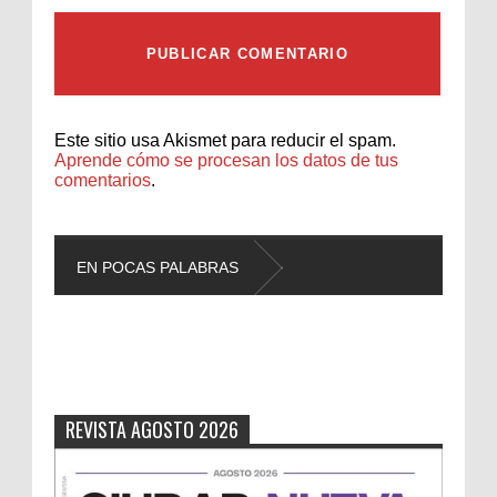
Este sitio usa Akismet para reducir el spam.
Aprende cómo se procesan los datos de tus
comentarios
.
EN POCAS PALABRAS
L
REVISTA AGOSTO 2026