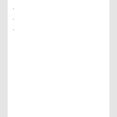
.
.
.