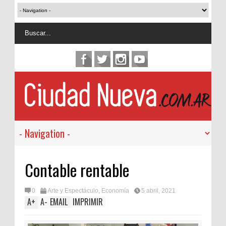
Contable rentable
0
Arte y Espectáculo
,
Economía
5 abril, 2021
A
+
A
-
EMAIL
IMPRIMIR