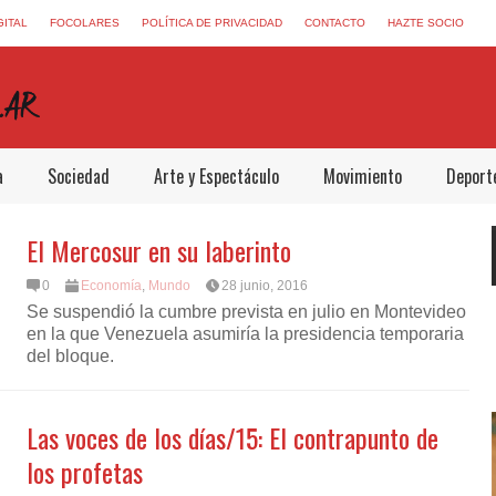
GITAL
FOCOLARES
POLÍTICA DE PRIVACIDAD
CONTACTO
HAZTE SOCIO
a
Sociedad
Arte y Espectáculo
Movimiento
Deport
El Mercosur en su laberinto
0
Economía
,
Mundo
28 junio, 2016
Se suspendió la cumbre prevista en julio en Montevideo
en la que Venezuela asumiría la presidencia temporaria
del bloque.
Las voces de los días/15: El contrapunto de
los profetas