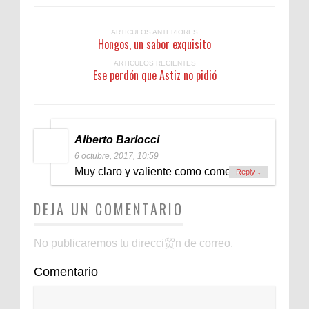
ARTICULOS ANTERIORES
Hongos, un sabor exquisito
ARTICULOS RECIENTES
Ese perdón que Astiz no pidió
Alberto Barlocci
6 octubre, 2017, 10:59
Muy claro y valiente como comentario.
Reply
↓
DEJA UN COMENTARIO
No publicaremos tu direcci贸n de correo.
Comentario