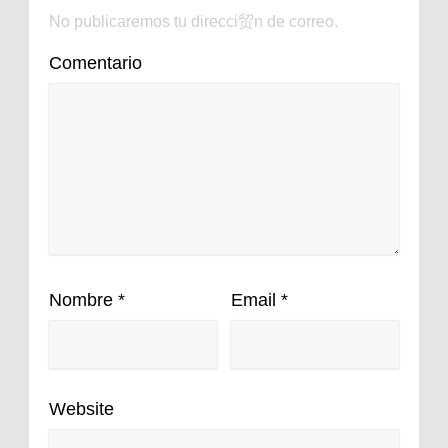
No publicaremos tu direcci贸n de correo.
Comentario
Nombre
*
Email
*
Website