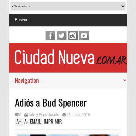
Adiós a Bud Spencer
0
Arte y Espectáculo
28 junio, 2016
A
+
A
-
EMAIL
IMPRIMIR