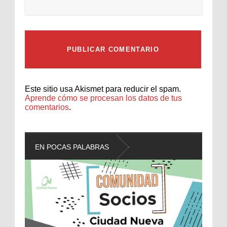
Este sitio usa Akismet para reducir el spam.
Aprende cómo se procesan los datos de tus
comentarios
.
EN POCAS PALABRAS
L