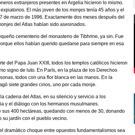
ioneros extranjeros presentes en Argelia hicieron lo mismo.
 expiatorios. El más joven de los monjes tenía 45 años y el
 27 de marzo de 1996. Exactamente dos meses después del
s monjes del Atlas habían sido asesinados.
equeño cementerio del monasterio de Tibhrine, ya sin. Fue
 porque ellos habían querido quedarse para siempre en esa
te del Papa Juan XXIII, todos los templos católicos hicieron
o signo de luto. En París, en la plaza de los Derechos
onas, todos con una flor blanca en las manos. En la
pagó siete grandes cirios, uno por cada monje.
 cadena del Atlas, en su silencio y servicio a los
cia y el diálogo con los hermanos musulmanes.
de sus 400 hectáreas, quedando con menos de 30, donando
o su jardín con el pueblo vecino.
s el dramático choque entre opuestos fundamentalismos sea