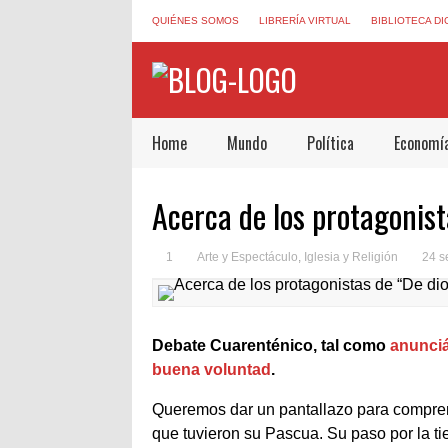
QUIÉNES SOMOS
LIBRERÍA VIRTUAL
BIBLIOTECA DI
Home
Mundo
Política
Economí
Acerca de los protagonis
1
Arte y Espectáculo
,
Iglesia y Religión
24 s
Debate Cuarenténico, tal como
anunciá
buena voluntad
.
Queremos dar un pantallazo para comprend
que tuvieron su Pascua. Su paso por la ti