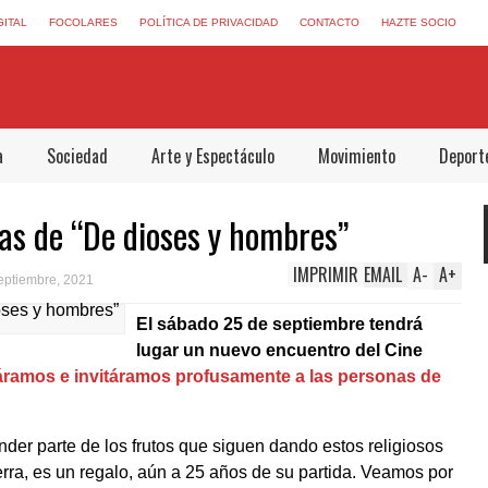
GITAL
FOCOLARES
POLÍTICA DE PRIVACIDAD
CONTACTO
HAZTE SOCIO
a
Sociedad
Arte y Espectáculo
Movimiento
Deport
tas de “De dioses y hombres”
IMPRIMIR
EMAIL
A
-
A
+
eptiembre, 2021
El sábado 25 de septiembre tendrá
lugar un nuevo encuentro del Cine
ramos e invitáramos profusamente a las personas de
er parte de los frutos que siguen dando estos religiosos
erra, es un regalo, aún a 25 años de su partida. Veamos por