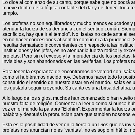
Lo dice al comienzo de su canto, porque sabe que no podrá an
mueve dentro de la lógica contable del dar y del tener. Toda
templo.
Los profetas no son equilibrados y mucho menos educados y pru
atenuar la fuerza de su denuncia con el sentido común. Siemp
sacrificios, hay que ir al templo”. No, Isaías no cede ante el s
en no hacer concesiones al sentido común ni a la prudencia. 
resultar demasiado inconvenientes con respecto a las instituci
instituciones y los jefes, es no atenuar la fuerza radical y ex
profetas. Pero sin el exceso y la imprudencia de los profetas, 
invisibles y son abandonados en las periferias. Los profetas 
Para tener la esperanza de encontrarnos de verdad con Isaía
como si hubiéramos nacido hoy. Debemos hacer todo lo posible 
construido el sentido de nuestro estar en el mundo. Isaías es
les gustaría seguir creyendo. Su canto es una brisa del alba, u
A lo largo de los siglos, muchos han comenzado o han vuelto a
nuestra falta de religión. Comenzar a leerlo como si nunca hub
vez en el mundo la palabra “Elohim”. Experimentar la fuerza ori
palabra y después la pronuncian para que también nosotros 
Esta es la posibilidad de ver en la tierra a un Dios que es invi
profetas nos anuncian no es “vanitas”, no es soplo ni hálito, no