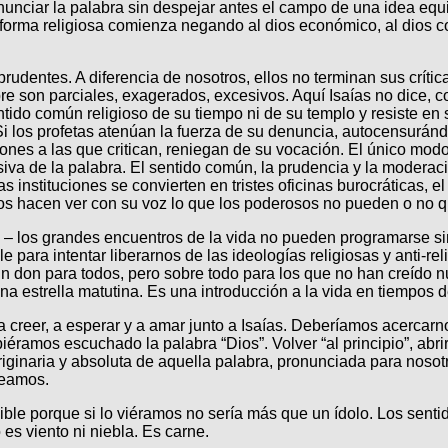
unciar la palabra sin despejar antes el campo de una idea equ
 reforma religiosa comienza negando al dios económico, al dios
dentes. A diferencia de nosotros, ellos no terminan sus crítica
re son parciales, exagerados, excesivos. Aquí Isaías no dice, 
entido común religioso de su tiempo ni de su templo y resiste en 
Si los profetas atenúan la fuerza de su denuncia, autocensurán
ones a las que critican, reniegan de su vocación. El único modo
cesiva de la palabra. El sentido común, la prudencia y la moderaci
las instituciones se convierten en tristes oficinas burocráticas,
nos hacen ver con su voz lo que los poderosos no pueden o no qu
s – los grandes encuentros de la vida no pueden programarse s
para intentar liberarnos de las ideologías religiosas y anti-r
 un don para todos, pero sobre todo para los que no han creído
na estrella matutina. Es una introducción a la vida en tiempos d
 creer, a esperar y a amar junto a Isaías. Deberíamos acercarno
iéramos escuchado la palabra “Dios”. Volver “al principio”, abri
ginaria y absoluta de aquella palabra, pronunciada para nosotros
veamos.
sible porque si lo viéramos no sería más que un ídolo. Los sentid
 es viento ni niebla. Es carne.