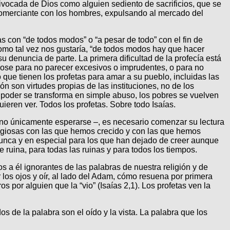
ivocada de Dios como alguien sediento de sacrificios, que se
 comerciante con los hombres, expulsando al mercado del
s con “de todos modos” o “a pesar de todo” con el fin de
como tal vez nos gustaría, “de todos modos hay que hacer
su denuncia de parte. La primera dificultad de la profecía está
dose para no parecer excesivos o imprudentes, o para no
 que tienen los profetas para amar a su pueblo, incluidas las
ón son virtudes propias de las instituciones, no de los
 el poder se transforma en simple abuso, los pobres se vuelven
ieren ver. Todos los profetas. Sobre todo Isaías.
ino únicamente esperarse –, es necesario comenzar su lectura
eligiosas con las que hemos crecido y con las que hemos
 nunca y en especial para los que han dejado de creer aunque
e ruina, para todas las ruinas y para todos los tiempos.
s a él ignorantes de las palabras de nuestra religión y de
r los ojos y oír, al lado del Adam, cómo resuena por primera
 por alguien que la “vio” (Isaías 2,1). Los profetas ven la
os de la palabra son el oído y la vista. La palabra que los