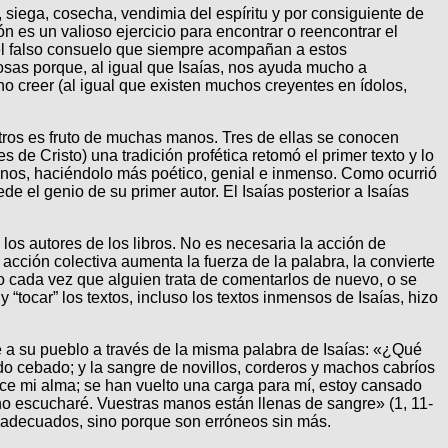
 siega, cosecha, vendimia del espíritu y por consiguiente de
n es un valioso ejercicio para encontrar o reencontrar el
 y el falso consuelo que siempre acompañan a estos
cosas porque, al igual que Isaías, nos ayuda mucho a
o creer (al igual que existen muchos creyentes en ídolos,
sotros es fruto de muchas manos. Tres de ellas se conocen
es de Cristo) una tradición profética retomó el primer texto y lo
ecinos, haciéndolo más poético, genial e inmenso. Como ocurrió
 el genio de su primer autor. El Isaías posterior a Isaías
los autores de los libros. No es necesaria la acción de
acción colectiva aumenta la fuerza de la palabra, la convierte
o cada vez que alguien trata de comentarlos de nuevo, o se
y “tocar” los textos, incluso los textos inmensos de Isaías, hizo
ge a su pueblo a través de la misma palabra de Isaías: «¿Qué
do cebado; y la sangre de novillos, corderos y machos cabríos
ce mi alma; se han vuelto una carga para mí, estoy cansado
no escucharé. Vuestras manos están llenas de sangre» (1, 11-
er adecuados, sino porque son erróneos sin más.