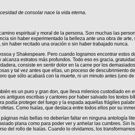
ecesidad de consolar nace la vida eterna.
 camino espiritual y moral de la persona. Son muchas las pers
ia sin haber experimentado la belleza ante una obra de arte, si
 sin haber recitado una oración o sin haber trabajado nunca.
 Pessoa y Shakespeare. Pero cuando logramos encontrar estos d
y alcanza estratos más profundos. Todo eso es gracia, gratuidad 
dadera, consiste en sentir dolor en la carne por los demasiad
cosas y tal vez antes que ellas, un proceso de descubrimiento d
esoro que sólo acabará con la muerte, ni un minuto antes (uno 
ambién es un puro y gran don, que lleva milenios custodiado en 
 a los antiguos escribas y cantores por haber salvado los textos 
bra podía proteger del fuego y la espada aquellas frágiles pala
rofetas. Como Isaías, que destaca entre todos ellos por su inme
ginas más bellas no deberían faltar en ninguna antología liter
asiado plana como para poder ver y anhelar las cumbres. Sin Isa
erso del rollo de Isaías. Cuando lo olvidamos, los transformamo