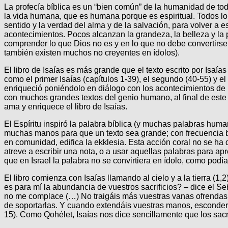
La profecía bíblica es un “bien común” de la humanidad de tod
la vida humana, que es humana porque es espiritual. Todos lo s
sentido y la verdad del alma y de la salvación, para volver a e
acontecimientos. Pocos alcanzan la grandeza, la belleza y la 
comprender lo que Dios no es y en lo que no debe convertirse 
también existen muchos no creyentes en ídolos).
El libro de Isaías es más grande que el texto escrito por Isaí
como el primer Isaías (capítulos 1-39), el segundo (40-55) y el t
enriqueció poniéndolo en diálogo con los acontecimientos de l
con muchos grandes textos del genio humano, al final de este 
ama y enriquece el libro de Isaías.
El Espíritu inspiró la palabra bíblica (y muchas palabras hum
muchas manos para que un texto sea grande; con frecuencia bast
en comunidad, edifica la ekklesia. Esta acción coral no se ha
atreve a escribir una nota, o a usar aquellas palabras para apre
que en Israel la palabra no se convirtiera en ídolo, como podí
El libro comienza con Isaías llamando al cielo y a la tierra 
es para mí la abundancia de vuestros sacrificios? – dice el S
no me complace (…) No traigáis más vuestras vanas ofrendas. 
de soportarlas. Y cuando extendáis vuestras manos, esconderé
15). Como Qohélet, Isaías nos dice sencillamente que los sacr