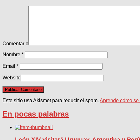
Comentario
Nombre
*
Email
*
Website
Este sitio usa Akismet para reducir el spam.
Aprende cómo se p
En pocas palabras
León XIV visitará Uruguay, Argentina y Per