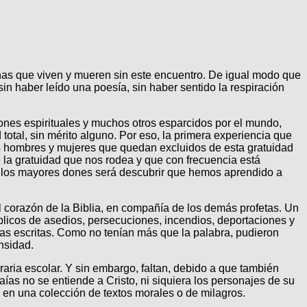
onas que viven y mueren sin este encuentro. De igual modo que
n haber leído una poesía, sin haber sentido la respiración
ones espirituales y muchos otros esparcidos por el mundo,
total, sin mérito alguno. Por eso, la primera experiencia que
os hombres y mujeres que quedan excluidos de esta gratuidad
e la gratuidad que nos rodea y que con frecuencia está
de los mayores dones será descubrir que hemos aprendido a
el corazón de la Biblia, en compañía de los demás profetas. Un
bíblicos de asedios, persecuciones, incendios, deportaciones y
bras escritas. Como no tenían más que la palabra, pudieron
nsidad.
aria escolar. Y sin embargo, faltan, debido a que también
ías no se entiende a Cristo, ni siquiera los personajes de su
s en una colección de textos morales o de milagros.