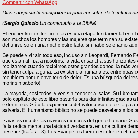
Compartir con WhatsApp
Dios conquista la omnipotencia para consolar; de la infinita n
(
Sergio Quinzio
,Un comentario a la Biblia)
El encuentro con los profetas es una etapa fundamental en el
son muchos los hombres y las mujeres que terminan su existenc
del universo en una noche estrellada, sin haberse enamorado,
Se puede vivir sin todo eso, incluso sin Leopardi, Fernando
que están allí para nosotros, la vida ensancha sus horizontes 
realizamos cuando recibimos estos grandes dones, la más ver
sin tener culpa alguna. La existencia humana es, entre otras 
recubierta por un envoltorio de dolor. Es una búsqueda del t
morir sin saberlo).
La mayoría, casi todos, viven sin conocer a Isaías. Su libro t
solo capítulo de este libro bastaría para dar infinitas gracias
exterminios. Sólo la experiencia del valor absoluto de la pala
salvarla. El humanismo bíblico no se puede desvelar sin los p
Isaías es una de las mayores cumbres del genio humano. Sus pá
falta radicalmente una laicidad verdadera, en una cultura dem
pesebre (Isaías 1,3). Los Evangelios fueron escritos en el rev