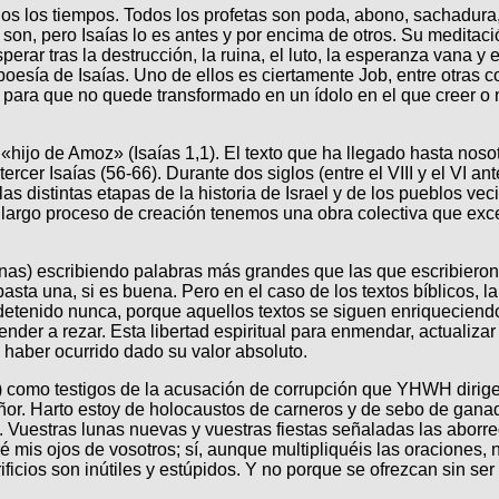
os los tiempos. Todos los profetas son poda, abono, sachadura,
on, pero Isaías lo es antes y por encima de otros. Su meditació
sperar tras la destrucción, la ruina, el luto, la esperanza vana
poesía de Isaías. Uno de ellos es ciertamente Job, entre otras 
para que no quede transformado en un ídolo en el que creer o n
as «hijo de Amoz» (Isaías 1,1). El texto que ha llegado hasta no
ercer Isaías (56-66). Durante dos siglos (entre el VIII y el VI ant
as distintas etapas de la historia de Israel y de los pueblos v
largo proceso de creación tenemos una obra colectiva que excede
anas) escribiendo palabras más grandes que las que escribieron 
a una, si es buena. Pero en el caso de los textos bíblicos, la 
 detenido nunca, porque aquellos textos se siguen enriqueciend
nder a rezar. Esta libertad espiritual para enmendar, actualizar 
a haber ocurrido dado su valor absoluto.
(1,2) como testigos de la acusación de corrupción que YHWH diri
eñor. Harto estoy de holocaustos de carneros y de sebo de gana
Vuestras lunas nuevas y vuestras fiestas señaladas las aborre
 mis ojos de vosotros; sí, aunque multipliquéis las oraciones, 
ificios son inútiles y estúpidos. Y no porque se ofrezcan sin s