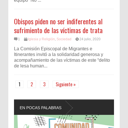
equipo “No ...
Obispos piden no ser indiferentes al
sufrimiento de las víctimas de trata
1
Iglesia y Religión
,
Sociedad
24 julio, 2020
La Comisión Episcopal de Migrantes e
Itinerantes invitó a la solidaridad generosa y
acompañamiento de las víctimas de este “delito
de lesa human...
1
2
3
Siguiente »
EN POCAS PALABRAS
L