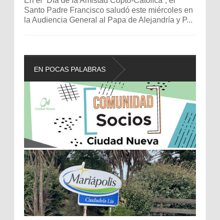
En el “Día de la Amistad Copto-Católica”, el
Santo Padre Francisco saludó este miércoles en
la Audiencia General al Papa de Alejandría y P...
EN POCAS PALABRAS
L