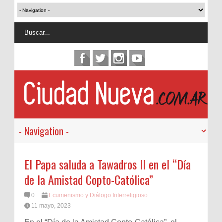
El Papa saluda a Tawadros II en el “Día
de la Amistad Copto-Católica”
0
Ecumenismo y Diálogo Interreligioso
11 mayo, 2023