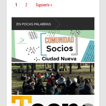
1
2
Siguiente »
EN POCAS PALABRAS
L