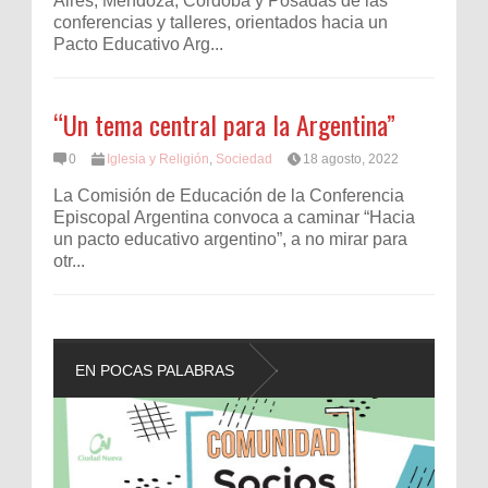
Aires, Mendoza, Córdoba y Posadas de las
conferencias y talleres, orientados hacia un
Pacto Educativo Arg...
“Un tema central para la Argentina”
0
Iglesia y Religión
,
Sociedad
18 agosto, 2022
La Comisión de Educación de la Conferencia
Episcopal Argentina convoca a caminar “Hacia
un pacto educativo argentino”, a no mirar para
otr...
EN POCAS PALABRAS
L