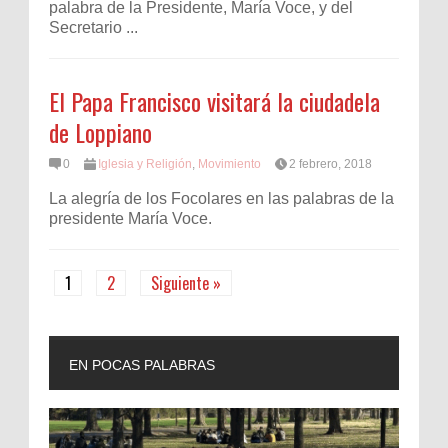
palabra de la Presidente, María Voce, y del
Secretario ...
El Papa Francisco visitará la ciudadela
de Loppiano
0
Iglesia y Religión
,
Movimiento
2 febrero, 2018
La alegría de los Focolares en las palabras de la
presidente María Voce.
1
2
Siguiente »
EN POCAS PALABRAS
L