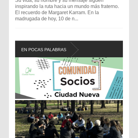
Su vida, su nombre y su mensaje siguen
inspirando la ruta hacia un mundo más fraterno.
El recuerdo de Margaret Karram. En la
madrugada de hoy, 10 de n...
EN POCAS PALABRAS
L