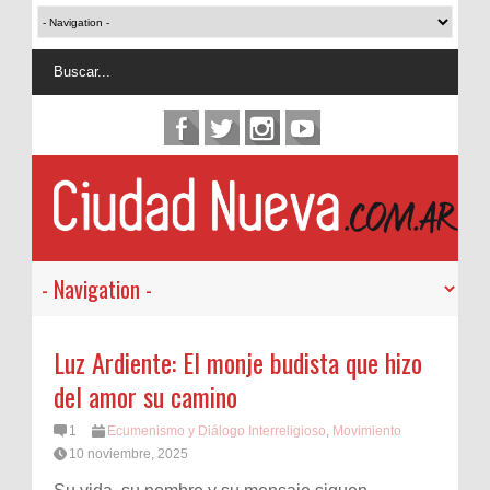
Luz Ardiente: El monje budista que hizo
del amor su camino
1
Ecumenismo y Diálogo Interreligioso
,
Movimiento
10 noviembre, 2025