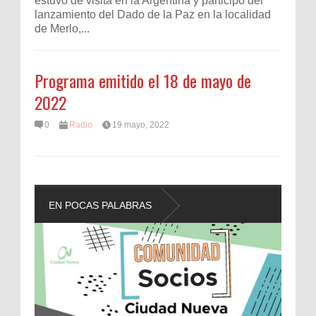
estuvo de visita en la Argentina y participó del
lanzamiento del Dado de la Paz en la localidad
de Merlo,...
Programa emitido el 18 de mayo de
2022
0
Radio
19 mayo, 2022
EN POCAS PALABRAS
L