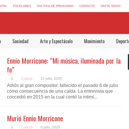
GITAL
FOCOLARES
POLÍTICA DE PRIVACIDAD
CONTACTO
HAZTE SOCIO
a
Sociedad
Arte y Espectáculo
Movimiento
Deport
Ennio Morricone: “Mi música, iluminada por la
fe”
0
Cultura
15 julio, 2020
Adiós al gran compositor, fallecido el pasado 6 de julio
como consecuencia de una caída. La entrevista que
concedió en 2015 en la cual contó la intimi...
Murió Ennio Morricone
0
Cultura
6 julio, 2020